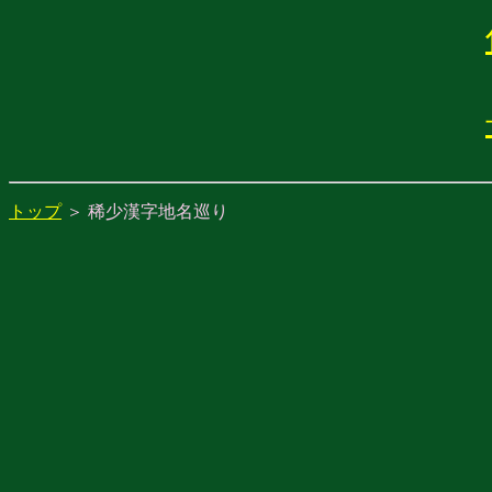
トップ
＞ 稀少漢字地名巡り